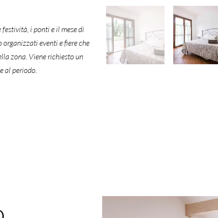
estività, i ponti e il mese di
organizzati eventi e fiere che
ella zona. V
iene richiesto un
e al periodo.
o