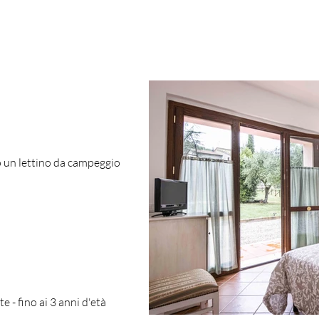
/o un lettino da campeggio
te - fino ai 3 anni d'età